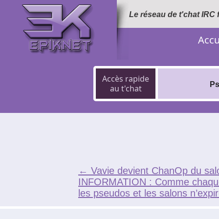
Le réseau de t'chat IRC
Accu
Accès rapide
Ps
au t'chat
←
Vavie devient ChanOp du sal
INFORMATION : Comme chaque ann
les pseudos et les salons n’expi