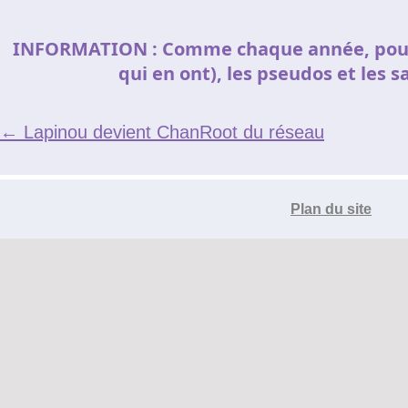
Le réseau de t'chat IRC
INFORMATION : Comme chaque année, pour l
qui en ont), les pseudos et les s
Accueil
Blogs
IRC
Tutos
←
Lapinou devient ChanRoot du réseau
Organisation
Contact
Plan du site