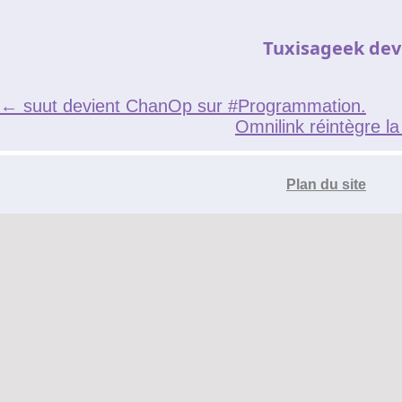
Le réseau de t'chat IRC
Tuxisageek dev
Accueil
Blogs
IRC
←
suut devient ChanOp sur #Programmation.
Tutos
Omnilink réintègre l
Organisation
Plan du site
Contact