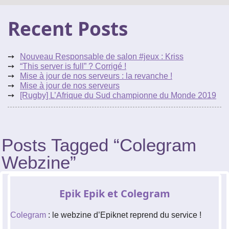
Le réseau de t'chat IRC
Recent Posts
Accueil
Blogs
IRC
Nouveau Responsable de salon #jeux : Kriss
Tutos
“This server is full” ? Corrigé !
Mise à jour de nos serveurs : la revanche !
Mise à jour de nos serveurs
Organisation
[Rugby] L’Afrique du Sud championne du Monde 2019
Contact
Posts Tagged “Colegram
Webzine”
Epik Epik et Colegram
Colegram
: le webzine d’Epiknet reprend du service !