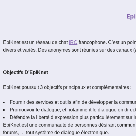
Le réseau de t'chat IRC
Epi
Accueil
Blogs
IRC
Tutos
EpiKnet est un réseau de chat
IRC
francophone. C’est un point
divers et variés. Des anonymes sont réunies sur des canaux (
Organisation
Contact
Objectifs D’EpiKnet
EpiKnet poursuit 3 objectifs principaux et complémentaires :
Fournir des services et outils afin de développer la commu
Promouvoir le dialogue, et notamment le dialogue en direct 
Défendre la liberté d’expression plus particulièrement sur i
EpiKnet est une communauté de personnes désirant communiqu
forums, … tout système de dialogue électronique.