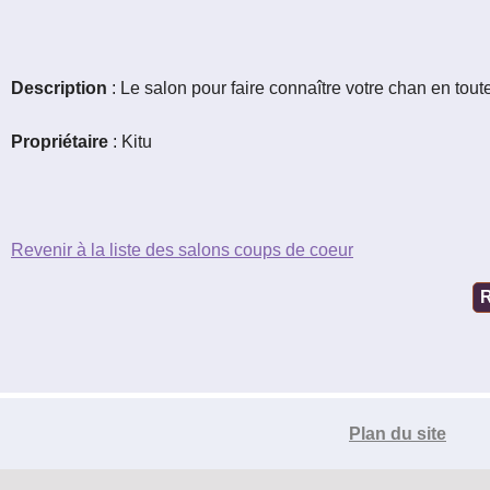
Le réseau de t'chat IRC
Accueil
Blogs
IRC
Description
: Le salon pour faire connaître votre chan en tout
Tutos
Propriétaire
: Kitu
Organisation
Revenir à la liste des salons coups de coeur
Contact
Plan du site