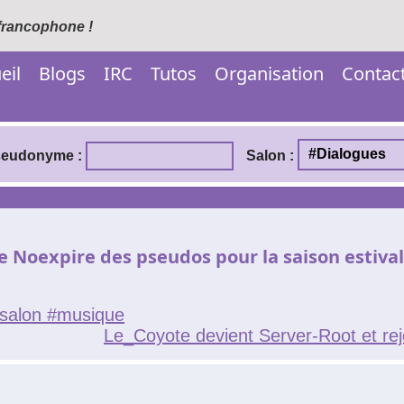
 francophone !
eil
Blogs
IRC
Tutos
Organisation
Contac
eudonyme :
Salon :
 le Noexpire des pseudos pour la saison estival
salon #musique
Le_Coyote devient Server-Root et re