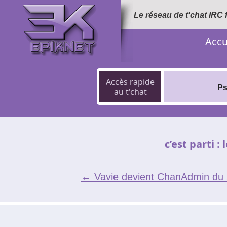
Le réseau de t'chat IRC
Accu
Accès rapide
Ps
au t'chat
c’est parti :
←
Vavie devient ChanAdmin du 