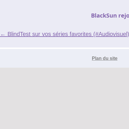
Le réseau de t'chat IRC
BlackSun rejo
Accueil
Blogs
IRC
←
BlindTest sur vos séries favorites (#Audiovisuel
Tutos
Organisation
Plan du site
Contact