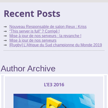
Le réseau de t'chat IRC
Recent Posts
Accueil
Blogs
IRC
Nouveau Responsable de salon #jeux : Kriss
Tutos
“This server is full” ? Corrigé !
Mise à jour de nos serveurs : la revanche !
Mise à jour de nos serveurs
Organisation
[Rugby] L’Afrique du Sud championne du Monde 2019
Contact
Author Archive
L’E3 2016