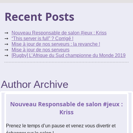
Le réseau de t'chat IRC
Recent Posts
Accueil
Blogs
IRC
Nouveau Responsable de salon #jeux : Kriss
Tutos
“This server is full” ? Corrigé !
Mise à jour de nos serveurs : la revanche !
Mise à jour de nos serveurs
Organisation
[Rugby] L’Afrique du Sud championne du Monde 2019
Contact
Author Archive
Nouveau Responsable de salon #jeux :
Kriss
Prenez le temps d’un pause et venez vous divertir et